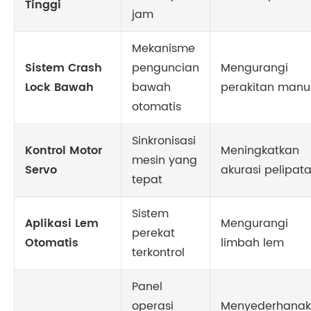
Tinggi
jam
Mekanisme
Sistem Crash
penguncian
Mengurangi
Lock Bawah
bawah
perakitan manu
otomatis
Sinkronisasi
Kontrol Motor
Meningkatkan
mesin yang
Servo
akurasi pelipat
tepat
Sistem
Aplikasi Lem
Mengurangi
perekat
Otomatis
limbah lem
terkontrol
Panel
operasi
Menyederhana