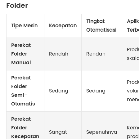
Folder
Tingkat
Aplik
Tipe Mesin
Kecepatan
Otomatisasi
Terb
Perekat
Prod
Folder
Rendah
Rendah
skala
Manual
Perekat
Prod
Folder
Sedang
Sedang
vol
Semi-
men
Otomatis
Perekat
Folder
Kem
Sangat
Sepenuhnya
Kecepatan
prod