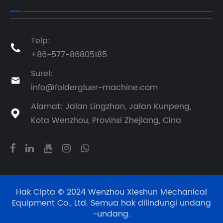
Telp:

+86-577-86805185
Surel:

info@foldergluer-machine.com
Alamat: Jalan Lingzhan, Jalan Kunpeng,

Kota Wenzhou, Provinsi Zhejiang, Cina
Hak Cipta © 2024 Wenzhou Xieshun Mechanical
Equipment Co., Ltd. Semua hak dilindungi undang
-undang.