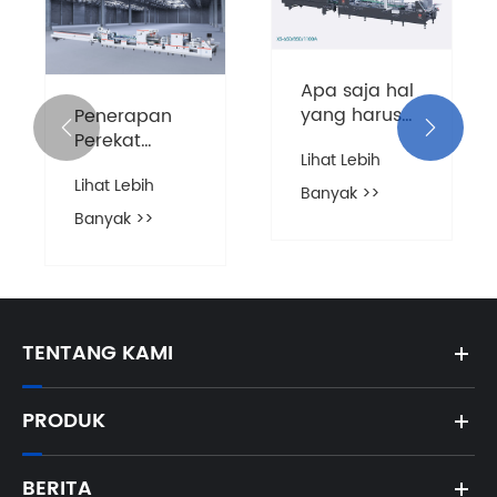
Apa saja hal
yang harus
Penerapan


diperhatikan
Perekat
Lihat Lebih
dalam
Folder Tugas
Lihat Lebih
pengoperasian
Berat
Banyak >>
folder Gluer?
Otomatis
Banyak >>
TENTANG KAMI
PRODUK
BERITA