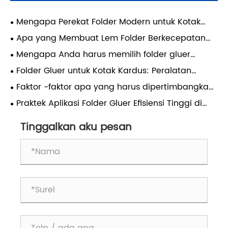
Mengapa Perekat Folder Modern untuk Kotak
Karton Mendefinisikan Ulang Efisiensi
Apa yang Membuat Lem Folder Berkecepatan
Pengemasan?
Tinggi Penting untuk Operasi Pengemasan yang
Mengapa Anda harus memilih folder gluer
Efisien?
otomatis untuk bisnis pengemasan Anda?
Folder Gluer untuk Kotak Kardus: Peralatan
Utama untuk Kemasan Karton Modern
Faktor -faktor apa yang harus dipertimbangkan
saat memilih folder Gluer yang sesuai
Praktek Aplikasi Folder Gluer Efisiensi Tinggi di
Industri Makanan
Tinggalkan aku pesan